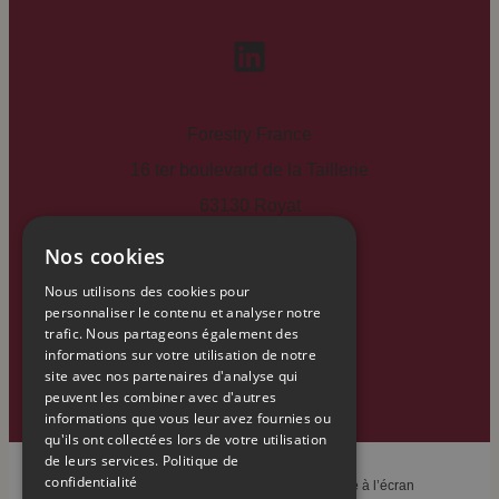
LinkedIn
Forestry France
16 ter boulevard de la Taillerie
63130 Royat
Nos cookies
04 73 37 81 08
Nous utilisons des cookies pour
personnaliser le contenu et analyser notre
trafic. Nous partageons également des
Nous contacter
informations sur votre utilisation de notre
site avec nos partenaires d'analyse qui
peuvent les combiner avec d'autres
informations que vous leur avez fournies ou
qu'ils ont collectées lors de votre utilisation
de leurs services.
Politique de
confidentialité
© 2025 Forestry France –
Overscan
, de l’idée à l’écran