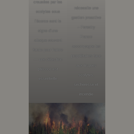
creusées par les
nécessite une
scolytes sous
gestion proactive
l’écorce sont le
– Forestry
signe d’une
France
attaque souvent
accompagne les
fatale pour l’arbre
propriétaires face
— une détection
aux risques
précoce est
scolytes,
essentielle
sécheresse et
incendie