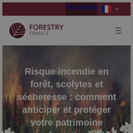
Aller
Nous contacter
au
contenu
Risque incendie en
forêt, scolytes et
sécheresse : comment
anticiper et protéger
votre patrimoine